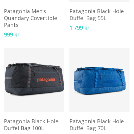
här
hä
Välj Alternativ
Välj Alternativ
produkten
pr
Patagonia Men’s
Patagonia Black Hole
har
ha
Quandary Covertible
Duffel Bag 55L
Pants
flera
fl
1 799
kr
varianter.
va
999
kr
De
D
olika
ol
alternativen
al
kan
ka
väljas
vä
på
på
produktsidan
pr
Den
D
här
hä
Välj Alternativ
Välj Alternativ
produkten
pr
Patagonia Black Hole
Patagonia Black Hole
har
ha
Duffel Bag 100L
Duffel Bag 70L