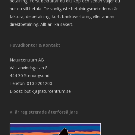
betalning. Först bekräftar du ditt köp och sedan väljer du
hur du vill betala. De vanligaste betalningsmetoderna är
faktura, delbetalning, kort, banköverföring eller annan
direktbetalning. Allt är lika säkert.
Huvudkontor & Kontakt
Naturcentrum AB
Västanvindsgatan 8,
444 30 Stenungsund
Telefon: 010 2201200
E-post: butik[a]naturcentrum.se
Vi är registrerade återförsäljare