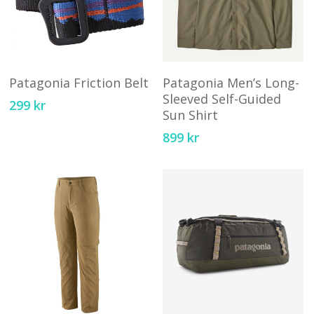
Den
D
här
hä
Välj Alternativ
Välj Alternativ
produkten
pr
Patagonia Friction Belt
Patagonia Men’s Long-
har
ha
Sleeved Self-Guided
299
kr
Sun Shirt
flera
fl
varianter.
va
899
kr
De
D
olika
ol
alternativen
al
kan
ka
väljas
vä
på
på
produktsidan
pr
Den
D