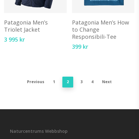
Den
D
här
hä
Välj Alternativ
Välj Alternativ
produkten
pr
Patagonia Men’s
Patagonia Men’s How
har
ha
Triolet Jacket
to Change
Responsibili-Tee
flera
fl
3 995
kr
varianter.
va
399
kr
De
D
olika
ol
alternativen
al
kan
ka
Previous
1
2
3
4
Next
väljas
vä
på
på
produktsidan
pr
Naturcentrums Webbshop