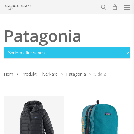
Men
Skip
to
search
main
content
Patagonia
Hem
Produkt Tillverkare
Patagonia
Sida 2