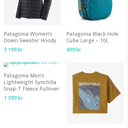
Den
D
här
hä
Välj Alternativ
Välj Alternativ
produkten
pr
Patagonia Women’s
Patagonia Black Hole
har
ha
Down Sweater Hoody
Cube Large – 10L
flera
fl
3 199
kr
499
kr
varianter.
va
Den
De
D
här
olika
ol
Välj Alternativ
produkten
Patagonia Men’s
alternativen
al
har
Lightweight Synchilla
kan
ka
Snap-T Fleece Pullover
flera
väljas
vä
varianter.
1 399
kr
på
på
De
produktsidan
pr
olika
D
alternativen
hä
kan