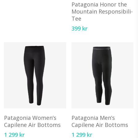
Välj Alternativ
pr
Patagonia Honor the
väljas
ha
Mountain Responsibili-
på
Tee
fl
produktsidan
va
399
kr
D
ol
al
ka
vä
på
pr
Den
D
här
hä
Välj Alternativ
Välj Alternativ
produkten
pr
Patagonia Women’s
Patagonia Men’s
har
ha
Capilene Air Bottoms
Capilene Air Bottoms
flera
fl
1 299
kr
1 299
kr