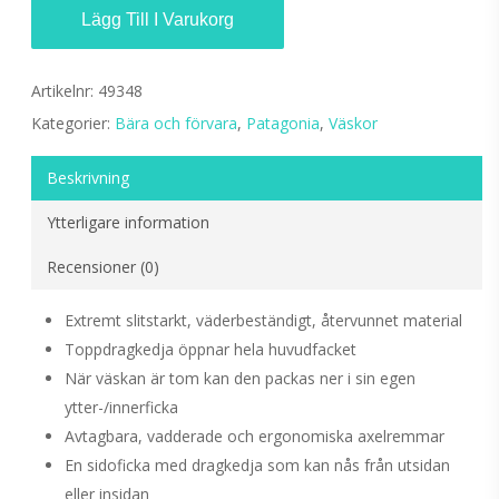
Lägg Till I Varukorg
Artikelnr:
49348
Kategorier:
Bära och förvara
,
Patagonia
,
Väskor
Beskrivning
Ytterligare information
Recensioner (0)
Extremt slitstarkt, väderbeständigt, återvunnet material
Toppdragkedja öppnar hela huvudfacket
När väskan är tom kan den packas ner i sin egen
ytter-/innerficka
Avtagbara, vadderade och ergonomiska axelremmar
En sidoficka med dragkedja som kan nås från utsidan
eller insidan