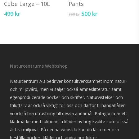
har
har
Cube Large – 10L
Pants
flera
fler
Det
Det
499
kr
500
kr
999
kr
varianter.
vari
ursprungliga
nuvarande
priset
priset
De
De
var:
är:
olika
olik
999 kr.
500 kr.
alternativen
alte
kan
kan
väljas
välj
Naturcentrums Webbshop
på
på
produktsidan
pro
Naturcentrum AB bedriver konsultverksamhet inom natur-
och miljövård, men vi säljer också ämneslitteratur samt
egenproducerade böcker och skrifter. Naturvistelser och
friluftsliv är också viktigt för oss och därför tillhandahåller
vi också bra utrustning till dessa ändamål. Patagonia är ett
klädmärke med fuktionella kläder av hög kvalité som också
är bra miljöval. På denna websida kan du läsa mer och
beställa böcker, kläder och andra produkter.