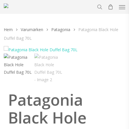
Men
Skip
to
search
main
content
Hem
Varumärken
Patagonia
Patagonia Black Hole
Duffel Bag 70L
Patagonia
Black Hole