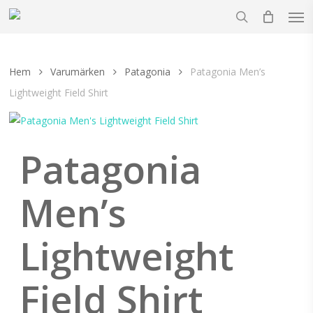
Men
Skip
to
search
main
content
Hem
Varumärken
Patagonia
Patagonia Men’s
Lightweight Field Shirt
Patagonia
Men’s
Lightweight
Field Shirt