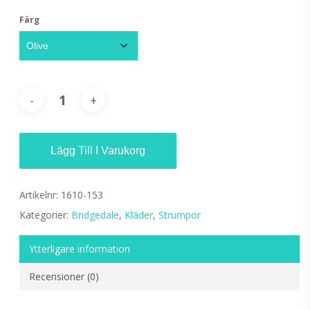
Färg
Lägg Till I Varukorg
Artikelnr:
1610-153
Kategorier:
Bridgedale
,
Kläder
,
Strumpor
Ytterligare information
Recensioner (0)