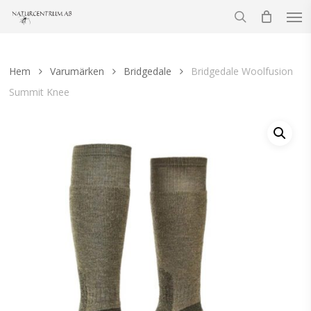
Men
Skip
to
search
main
content
Hem
Varumärken
Bridgedale
Bridgedale Woolfusion
Summit Knee