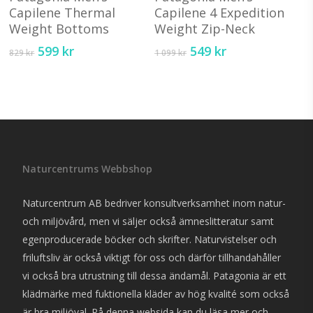
har
har
Capilene Thermal
Capilene 4 Expedition
Weight Bottoms
Weight Zip-Neck
flera
fler
varianter.
vari
Det
Det
Det
Det
599
kr
549
kr
829
kr
1 099
kr
ursprungliga
nuvarande
ursprungliga
nuvarande
De
De
priset
priset
priset
priset
olika
olik
var:
är:
var:
är:
alternativen
alte
829 kr.
599 kr.
1
549 kr.
kan
kan
099 kr.
väljas
välj
på
på
Naturcentrums Webbshop
produktsidan
pro
Naturcentrum AB bedriver konsultverksamhet inom natur-
och miljövård, men vi säljer också ämneslitteratur samt
egenproducerade böcker och skrifter. Naturvistelser och
friluftsliv är också viktigt för oss och därför tillhandahåller
vi också bra utrustning till dessa ändamål. Patagonia är ett
klädmärke med fuktionella kläder av hög kvalité som också
är bra miljöval. På denna websida kan du läsa mer och