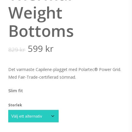
Weight
Bottoms
Det
Det
599
kr
829
kr
ursprungliga
nuvarande
priset
priset
Det varmaste Capilene-plagget med Polartec® Power Grid.
var:
är:
Med Fair-Trade-certifierad sömnad.
829 kr.
599 kr.
Slim fit
Storlek