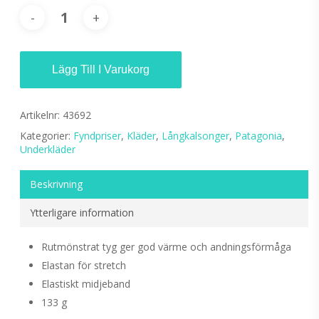
Lägg Till I Varukorg
Artikelnr:
43692
Kategorier:
Fyndpriser
,
Kläder
,
Långkalsonger
,
Patagonia
,
Underkläder
Beskrivning
Ytterligare information
Rutmönstrat tyg ger god värme och andningsförmåga
Elastan för stretch
Elastiskt midjeband
133 g