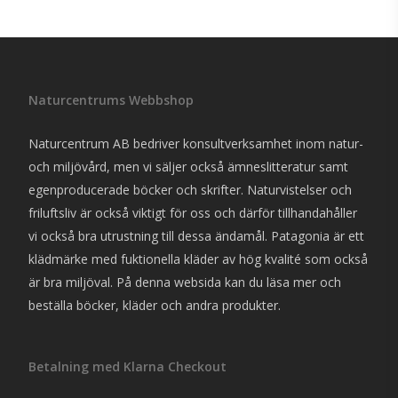
var:
är:
alternativen
alte
699 kr.
519 kr.
kan
kan
väljas
välj
på
på
Naturcentrums Webbshop
produktsidan
pro
Naturcentrum AB bedriver konsultverksamhet inom natur-
och miljövård, men vi säljer också ämneslitteratur samt
egenproducerade böcker och skrifter. Naturvistelser och
friluftsliv är också viktigt för oss och därför tillhandahåller
vi också bra utrustning till dessa ändamål. Patagonia är ett
klädmärke med fuktionella kläder av hög kvalité som också
är bra miljöval. På denna websida kan du läsa mer och
beställa böcker, kläder och andra produkter.
Betalning med Klarna Checkout