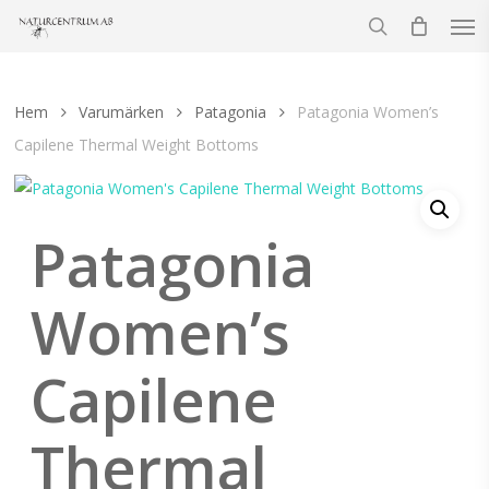
Men
Skip
to
search
main
content
Hem
Varumärken
Patagonia
Patagonia Women’s
Capilene Thermal Weight Bottoms
Patagonia
Women’s
Capilene
Thermal