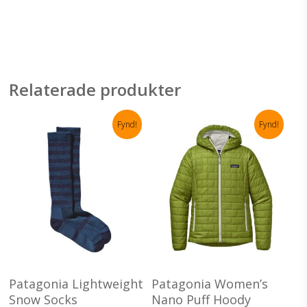
Relaterade produkter
Fynd!
Fynd!
Den
De
här
här
Välj Alternativ
Välj Alternativ
produkten
pro
Patagonia Lightweight
Patagonia Women’s
har
har
Snow Socks
Nano Puff Hoody