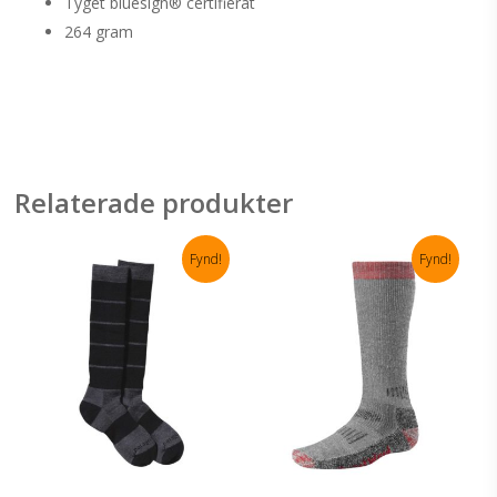
Tyget bluesign® certifierat
264 gram
Relaterade produkter
Fynd!
Fynd!
Den
De
här
här