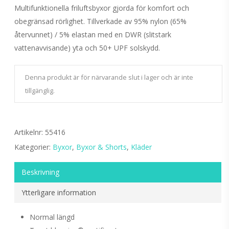
Multifunktionella friluftsbyxor gjorda för komfort och
obegränsad rörlighet. Tillverkade av 95% nylon (65%
återvunnet) / 5% elastan med en DWR (slitstark
vattenavvisande) yta och 50+ UPF solskydd.
Denna produkt är för närvarande slut i lager och är inte
tillgänglig.
Artikelnr:
55416
Kategorier:
Byxor
,
Byxor & Shorts
,
Kläder
Beskrivning
Ytterligare information
Normal längd