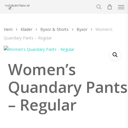
Men
Skip
to
search
main
content
Hem
Kläder
Byxor & Shorts
Byxor
Women’s
Quandary Pants – Regular
Women’s
Quandary Pants
– Regular