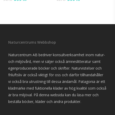
ursprungliga
nuvarande
ursprungliga
nuvarande
De
De
priset
priset
priset
priset
olika
olik
var:
är:
var:
är:
alternativen
alte
549 kr.
399 kr.
829 kr.
599 kr.
kan
kan
väljas
välj
på
på
Naturcentrums Webbshop
produktsidan
pro
Naturcentrum AB bedriver konsultverksamhet inom natur-
och miljövård, men vi säljer också ämneslitteratur samt
egenproducerade böcker och skrifter. Naturvistelser och
friluftsliv är också viktigt för oss och därför tillhandahåller
vi också bra utrustning till dessa ändamål. Patagonia är ett
klädmärke med fuktionella kläder av hög kvalité som också
är bra miljöval. På denna websida kan du läsa mer och
beställa böcker, kläder och andra produkter.