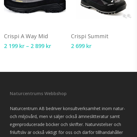
Den
D
här
hä
Välj Alternativ
Välj Alternativ
produkten
pr
Crispi A Way Mid
Crispi Summit
har
ha
Price
2 199
kr
–
2 899
kr
2 699
kr
flera
fl
range:
varianter.
va
2
199 kr
De
D
through
olika
ol
2
alternativen
al
899 kr
kan
ka
Naturcentrums Webbshop
väljas
vä
på
på
Naturcentrum AB bedriver konsultverksamhet inom natur-
produktsidan
pr
och miljövård, men vi säljer också ämneslitteratur samt
egenproducerade böcker och skrifter. Naturvistelser och
friluftsliv är också viktigt för oss och därför tillhandahåller