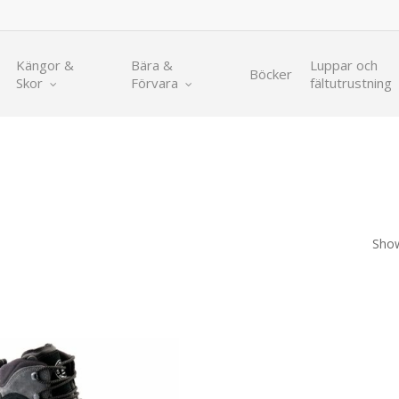
Kängor &
Bära &
Luppar och
Böcker
Skor
Förvara
fältutrustning
Show