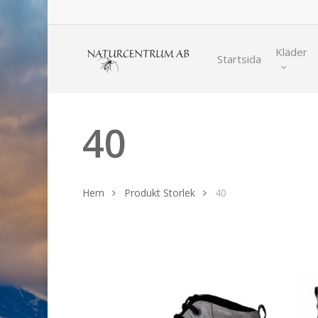
Skip
to
main
Kläder
Startsida
content
40
Hem
Produkt Storlek
40