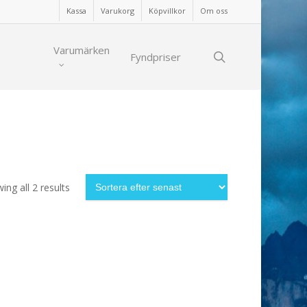
Kassa
Varukorg
Köpvillkor
Om oss
Varumärken
search
Fyndpriser
Sorted
ing all 2 results
by
latest