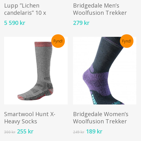
Lägg Till I Varukorg
Välj Alternativ
pr
Lupp ”Lichen
Bridgedale Men’s
ha
candelaris” 10 x
Woolfusion Trekker
fl
5 590
kr
279
kr
va
D
Fynd!
Fynd!
ol
al
ka
vä
på
pr
Den
D
här
hä
Välj Alternativ
Välj Alternativ
produkten
pr
Smartwool Hunt X-
Bridgedale Women’s
har
ha
Heavy Socks
Woolfusion Trekker
flera
fl
Det
Det
Det
Det
255
kr
189
kr
300
kr
249
kr
varianter.
va
ursprungliga
nuvarande
ursprungliga
nuvarande