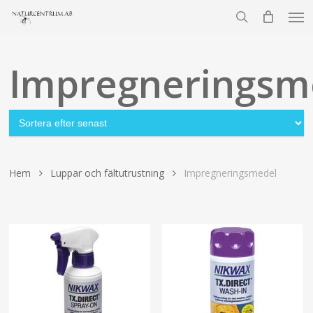
Men
Skip
to
search
main
content
Impregneringsm
Hem
Luppar och fältutrustning
Impregneringsmedel