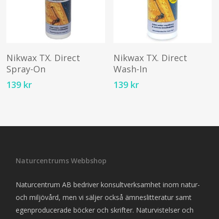
Lägg Till I Varukorg
Lägg Till I Varukorg
Nikwax TX. Direct
Nikwax TX. Direct
Spray-On
Wash-In
139
kr
139
kr
Naturcentrums Webbshop
Naturcentrum AB bedriver konsultverksamhet inom natur-
och miljövård, men vi säljer också ämneslitteratur samt
egenproducerade böcker och skrifter. Naturvistelser och