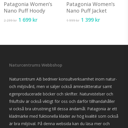
Välj Alternativ
Välj Alternativ
produkten
pr
Patagonia Women’s
Patagonia Women’s
har
ha
Nano Puff Hoody
Nano Puff Jacket
flera
fl
Det
Det
Det
Det
1 699
kr
1 399
kr
2 299
kr
1 999
kr
varianter.
va
ursprungliga
nuvarande
ursprungliga
nuvarande
priset
priset
priset
priset
De
D
var:
är:
var:
är:
olika
ol
2
1
1
1
alternativen
al
299 kr.
699 kr.
999 kr.
399 kr.
kan
ka
väljas
vä
Naturcentrums Webbshop
på
på
produktsidan
pr
Naturcentrum AB bedriver konsultverksamhet inom natur-
och miljövård, men vi säljer också ämneslitteratur samt
egenproducerade böcker och skrifter. Naturvistelser och
friluftsliv är också viktigt för oss och därför tillhandahåller
vi också bra utrustning till dessa ändamål. Patagonia är ett
klädmärke med fuktionella kläder av hög kvalité som också
är bra miljöval. På denna websida kan du läsa mer och