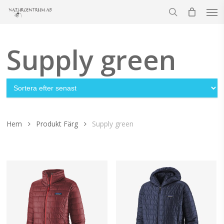
Men
Skip
to
search
main
content
Supply green
Hem
Produkt Färg
Supply green