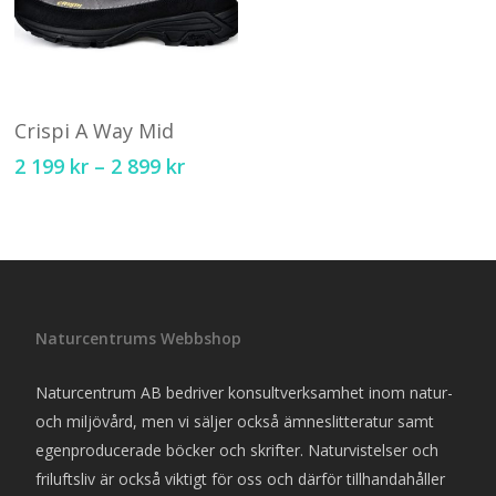
Den
här
Välj Alternativ
produkten
Crispi A Way Mid
har
Price
2 199
kr
–
2 899
kr
flera
range:
varianter.
2
199 kr
De
through
olika
2
alternativen
899 kr
kan
Naturcentrums Webbshop
väljas
på
Naturcentrum AB bedriver konsultverksamhet inom natur-
produktsidan
och miljövård, men vi säljer också ämneslitteratur samt
egenproducerade böcker och skrifter. Naturvistelser och
friluftsliv är också viktigt för oss och därför tillhandahåller