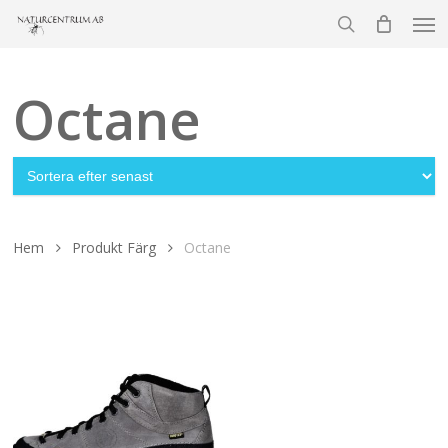
Men
Skip
to
search
main
content
Octane
Hem
Produkt Färg
Octane