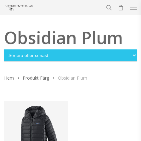
Men
Skip
to
search
main
content
Obsidian Plum
Hem
Produkt Färg
Obsidian Plum