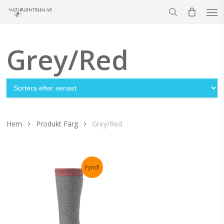
Men
Skip
to
search
main
content
Grey/Red
Hem
Produkt Färg
Grey/Red
Fynd!