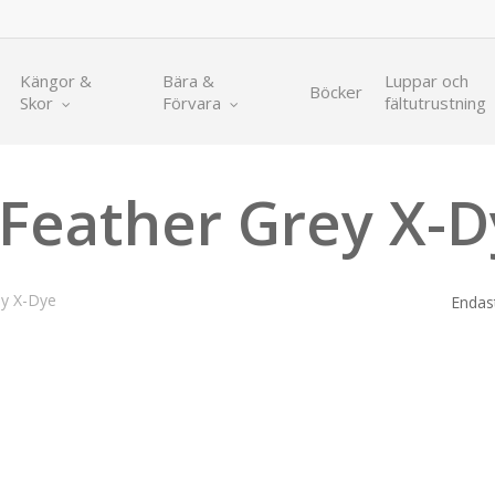
Kängor &
Bära &
Luppar och
Böcker
Skor
Förvara
fältutrustning
 Feather Grey X-
ey X-Dye
Endast