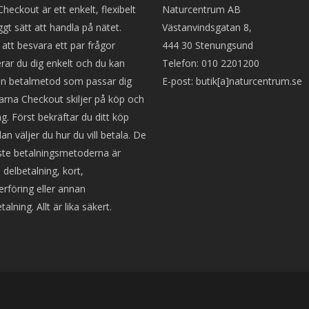
Checkout är ett enkelt, flexibelt
Naturcentrum AB
ggt sätt att handla på nätet.
Västanvindsgatan 8,
tt besvara ett par frågor
444 30 Stenungsund
ierar du dig enkelt och du kan
Telefon: 010 2201200
en betalmetod som passar dig
E-post: butik[a]naturcentrum.se
larna Checkout skiljer på köp och
ng. Först bekräftar du ditt köp
an väljer du hur du vill betala. De
ste betalningsmetoderna är
 delbetalning, kort,
rföring eller annan
talning. Allt är lika säkert.