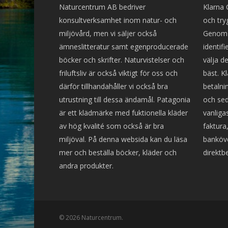
Naturcentrum AB bedriver
Klarna 
produktsidan
konsultverksamhet inom natur- och
och try
miljövård, men vi säljer också
Genom a
ämneslitteratur samt egenproducerade
identif
böcker och skrifter. Naturvistelser och
välja d
friluftsliv är också viktigt för oss och
bäst. K
därför tillhandahåller vi också bra
betalni
utrustning till dessa ändamål. Patagonia
och sed
är ett klädmärke med fuktionella kläder
vanliga
av hög kvalité som också är bra
faktura,
miljöval. På denna websida kan du läsa
banköve
mer och beställa böcker, kläder och
direktbe
andra produkter.
© 2026 Naturcentrum.