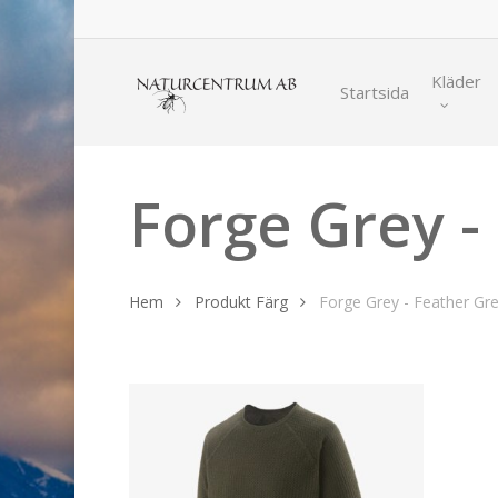
Skip
to
main
Kläder
Startsida
content
Forge Grey -
Hem
Produkt Färg
Forge Grey - Feather Gr